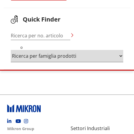
Quick Finder
Ricerca per no. articolo
o
Footer social
Group menu
Main navigation
Settori Industriali
Mikron Group