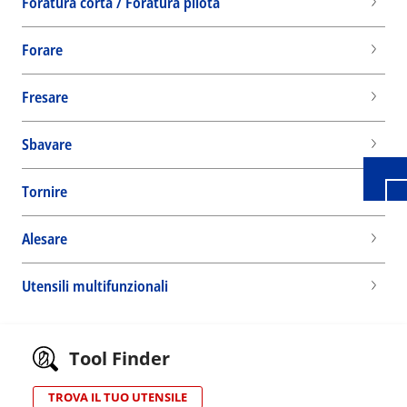
Foratura corta / Foratura pilota
Forare
Wid
Fresare
Sbavare
Tornire
Alesare
Utensili multifunzionali
Tool Finder
TROVA IL TUO UTENSILE