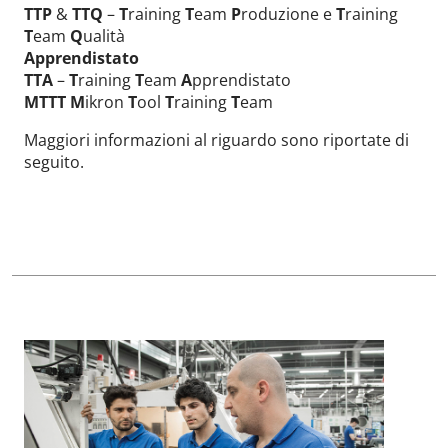
TTP
&
TTQ
–
T
raining
T
eam
P
roduzione e
T
raining
T
eam
Q
ualità
Apprendistato
TTA
–
T
raining
T
eam
A
pprendistato
MTTT
M
ikron
T
ool
T
raining
T
eam
Maggiori informazioni al riguardo sono riportate di
seguito.