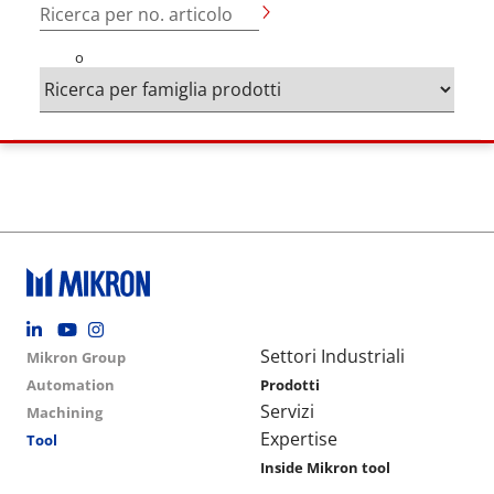
Ricerca per no. articolo
o
Footer social
Group menu
Main navigation
Settori Industriali
Mikron Group
Automation
Prodotti
Servizi
Machining
Expertise
Tool
Inside Mikron tool