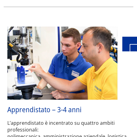
Wid
Apprendistato – 3-4 anni
L’apprendistato è incentrato su quattro ambiti
professionali:
polimeccanica, amministrazione aziendale, logistica