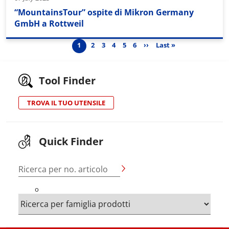
“MountainsTour” ospite di Mikron Germany
GmbH a Rottweil
Pagination
Pagina
Pagina
Pagina
Pagina
Pagina
Pagina
Next page
Last page
1
2
3
4
5
6
››
Last »
Tool Finder
TROVA IL TUO UTENSILE
Quick Finder
Ricerca per no. articolo
o