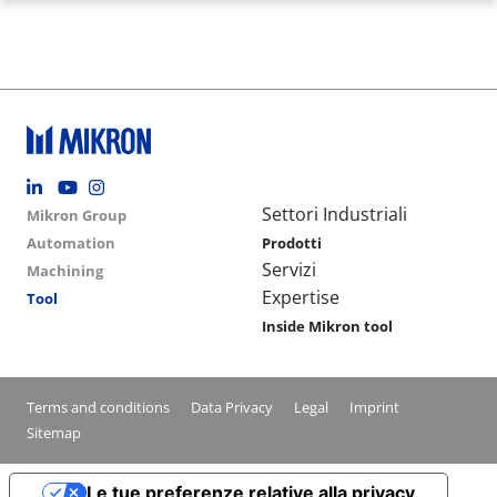
Footer social
Group menu
Main navigation
Settori Industriali
Mikron Group
Automation
Prodotti
Servizi
Machining
Expertise
Tool
Inside Mikron tool
Conditions footer menu
Terms and conditions
Data Privacy
Legal
Imprint
Sitemap
Le tue preferenze relative alla privacy