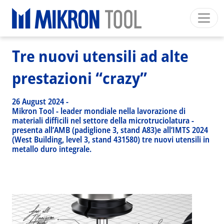
Breadcrumb
Skip to main content
HOME
>
NEWS EVENTS
>
NEWS
>
TRE NUOVI UTENSILI AD ALTE PRESTAZIONI “CRAZY”
Mikron Group
Automation
Machining
Tool
Tre nuovi utensili ad alte
Italiano
Area riservata
Download
prestazioni “crazy”
Main navigation
SETTORI INDUSTRIALI
26 August 2024
-
PRODOTTI
Mikron Tool - leader mondiale nella lavorazione di
materiali difficili nel settore della microtruciolatura -
SERVIZI
presenta all’AMB (padiglione 3, stand A83)e all’IMTS 2024
(West Building, level 3, stand 431580) tre nuovi utensili in
EXPERTISE
metallo duro integrale.
INSIDE MIKRON TOOL