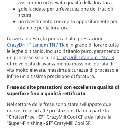
assicurano un’elevata qualità della foratura,
gole lucidate per un’evacuazione dei trucioli
sicura,
un rivestimento concepito appositamente per
titanio e per la foratura.
Grazie a questo, la punta ad alte prestazioni
CrazyDrill Titanium TN / TK
è in grado di forare tutte
le leghe di titanio, incluso il titanio puro, garantendo
un processo sicuro. La
CrazyDrill Titanium TN / TK
offre velocità di avanzamento massime, durata di
vita molto elevata, massima sicurezza di processo e
infine un'altissima precisione di foratura.
Frese ad alte prestazioni con eccellente qualità di
superficie fino a qualità rettificata
Nel settore delle frese sono state sviluppate due
nuove frese ad alte prestazioni. Da una parte la
“
C
hatter
F
ree -
CF
” CrazyMill Cool CF e dall’altra la
“
S
uper-
F
inishing -
SF
” CrazyMill Cool SF.