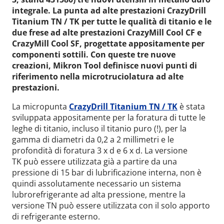
integrale. La punta ad alte prestazioni CrazyDrill
Titanium TN / TK per tutte le qualità di titanio e le
due frese ad alte prestazioni CrazyMill Cool CF e
CrazyMill Cool SF, progettate appositamente per
componenti sottili. Con queste tre nuove
creazioni, Mikron Tool definisce nuovi punti di
riferimento nella microtruciolatura ad alte
prestazioni.
La micropunta
CrazyDrill Titanium TN / TK
è stata
sviluppata appositamente per la foratura di tutte le
leghe di titanio, incluso il titanio puro (!), per la
gamma di diametri da 0,2 a 2 millimetri e le
profondità di foratura 3 x d e 6 x d. La versione
TK
può essere utilizzata già a partire da una
pressione di 15 bar di lubrificazione interna, non è
quindi assolutamente necessario un sistema
lubrorefrigerante ad alta pressione, mentre la
versione TN può essere utilizzata con il solo apporto
di refrigerante esterno.