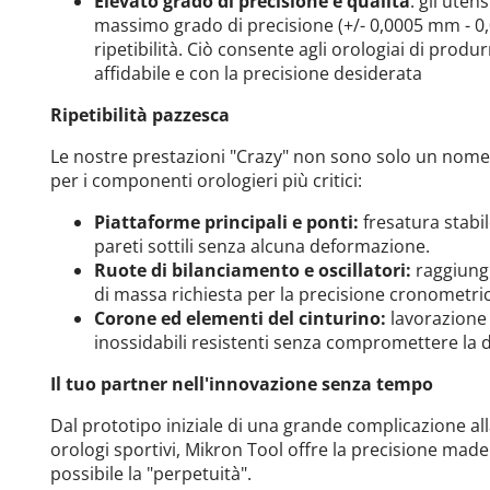
Elevato grado di precisione e qualità
: gli utens
massimo grado di precisione (+/- 0,0005 mm - 0,
ripetibilità. Ciò consente agli orologiai di produ
affidabile e con la precisione desiderata
Ripetibilità pazzesca
Le nostre prestazioni "Crazy" non sono solo un nome, 
per i componenti orologieri più critici:
Piattaforme principali e ponti:
fresatura stabi
pareti sottili senza alcuna deformazione.
Ruote di bilanciamento e oscillatori:
raggiung
di massa richiesta per la precisione cronometric
Corone ed elementi del cinturino:
lavorazione 
inossidabili resistenti senza compromettere la du
Il tuo partner nell'innovazione senza tempo
Dal prototipo iniziale di una grande complicazione all
orologi sportivi, Mikron Tool offre la precisione mad
possibile la "perpetuità".