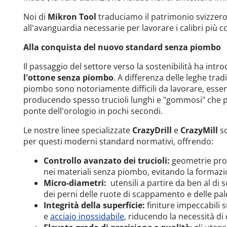
Noi di
Mikron Tool
traduciamo il patrimonio svizzero
all'avanguardia necessarie per lavorare i calibri più c
Alla conquista del nuovo standard senza piombo
Il passaggio del settore verso la sostenibilità ha intro
l'ottone senza piombo
. A differenza delle leghe tradi
piombo sono notoriamente difficili da lavorare, esse
producendo spesso trucioli lunghi e "gommosi" che 
ponte dell'orologio in pochi secondi.
Le nostre linee specializzate
CrazyDrill
e
CrazyMill
s
per questi moderni standard normativi, offrendo:
Controllo avanzato dei trucioli:
geometrie prog
nei materiali senza piombo, evitando la formazion
Micro-diametri:
utensili a partire da ben al di s
dei perni delle ruote di scappamento e delle pal
Integrità della superficie:
finiture impeccabili s
e
acciaio inossidabile
, riducendo la necessità di