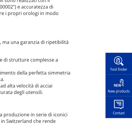
ili sono realizzati con il
00002") e accuratezza di
rre i propri orologi in modo
ma una garanzia di ripetibilità
Widg
le di strutture complesse a
Tool finder
imento della perfetta simmetria
a.
ad alta velocità di acciai
New products
rata degli utensili.
Contact
a produzione in serie di iconici
e in Switzerland che rende