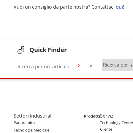
Vuoi un consiglio da parte nostra? Contattaci
qui!
Quick Finder
Ricerca per no. articolo
o
enu
Main navigation
Settori Industriali
Servizi
Prodotti
Panoramica
Technology Center 
Cliente
Tecnologia Medicale