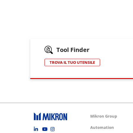
Tool Finder
TROVA IL TUO UTENSILE
Group m
Mikron Group
Footer social
Automation