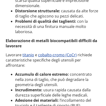
scarsa qualità superficiale e imprecisione
dimensionale.
Distorsione strutturale:
causata da alte forze
di taglio che agiscono su pezzi delicati.
Problemi di qualità dei taglienti:
con la
necessità di una finitura manuale molto
laboriosa.
Elaborazione di metalli biocompatibili difficili da
lavorare
Lavorare
titanio
e
cobalto-cromo (CoCr)
richiede
caratteristiche specifiche degli utensili per
affrontare:
Accumulo di calore estremo:
concentrato
nella zona di taglio, che può degradare la
geometria degli utensili.
Incrudimento:
usura rapida causata dalla
durezza superficiale delle leghe medicali.
Adesione dei materiali:
l’incollamento del
truciolo e il tagliente di riporto (BUE)