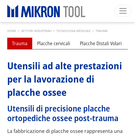
Skip to main content
Breadcrumb
Mikron Group
Automation
Machining
Tool
HOME
>
SETTORI INDUSTRIALI
>
TECNOLOGIA MEDICALE
>
TRAUMA
Italiano
Area riservata
Download
Submenu industries
Trauma
Placche cervicali
Placche Distali Volari
P
Main navigation
SETTORI INDUSTRIALI
PRODOTTI
Utensili ad alte prestazioni
SERVIZI
per la lavorazione di
EXPERTISE
placche ossee
INSIDE MIKRON TOOL
Utensili di precisione placche
ortopediche ossee post-trauma
La fabbricazione di placche ossee rappresenta una