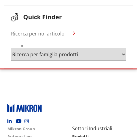
Quick Finder
Ricerca per no. articolo
o
Footer social
Group menu
Main navigation
Settori Industriali
Mikron Group
Automation
Prodotti