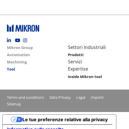
Footer social
Group menu
Main navigation
Settori Industriali
Mikron Group
Automation
Prodotti
Servizi
Machining
Expertise
Tool
Inside Mikron tool
Conditions footer menu
Terms and conditions
Data Privacy
Legal
Imprint
Sitemap
Le tue preferenze relative alla privacy