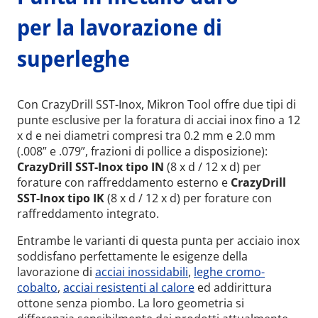
per la lavorazione di
superleghe
Con CrazyDrill SST-Inox, Mikron Tool offre due tipi di
punte esclusive per la foratura di acciai inox fino a 12
x d e nei diametri compresi tra 0.2 mm e 2.0 mm
(.008” e .079”, frazioni di pollice a disposizione):
CrazyDrill SST-Inox tipo IN
(8 x d / 12 x d) per
forature con raffreddamento esterno e
CrazyDrill
SST-Inox tipo IK
(8 x d / 12 x d) per forature con
raffreddamento integrato.
Entrambe le varianti di questa punta per acciaio inox
soddisfano perfettamente le esigenze della
lavorazione di
acciai inossidabili
,
leghe cromo-
cobalto
,
acciai resistenti al calore
ed addirittura
ottone senza piombo. La loro geometria si