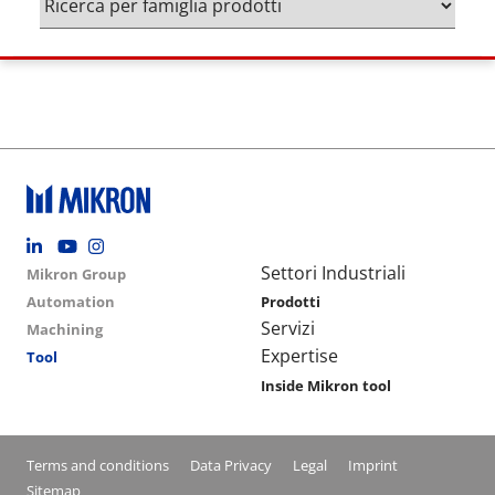
Footer social
Group menu
Main navigation
Settori Industriali
Mikron Group
Automation
Prodotti
Servizi
Machining
Expertise
Tool
Inside Mikron tool
Conditions footer menu
Terms and conditions
Data Privacy
Legal
Imprint
Sitemap