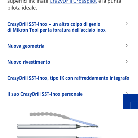
superfici inclinate
CrazyDrill Crosspilot
è la punta
pilota ideale.
CrazyDrill SST-Inox – un altro colpo di genio
di Mikron Tool per la foratura dell'acciaio inox
Nuova geometria
Nuovo rivestimento
Wid
CrazyDrill SST-Inox, tipo IK con raffreddamento integrato
Il suo CrazyDrill SST-Inox personale