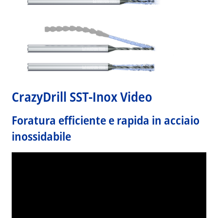
CrazyDrill SST-Inox Video
Foratura efficiente e rapida in acciaio
inossidabile