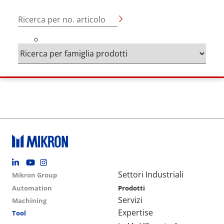
Ricerca per no. articolo
o
Footer social
Group menu
Main navigation
Settori Industriali
Mikron Group
Automation
Prodotti
Servizi
Machining
Expertise
Tool