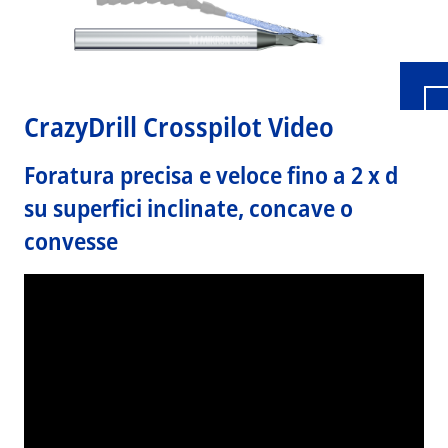
CrazyDrill Crosspilot Video
Foratura precisa e veloce fino a 2 x d
su superfici inclinate, concave o
convesse