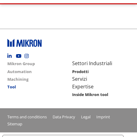
Footer social
Group menu
Main navigation
Settori Industriali
Mikron Group
Automation
Prodotti
Servizi
Machining
Expertise
Tool
Inside Mikron tool
Conditions footer menu
Terms and conditions
Data Privacy
Legal
Imprint
Sitemap