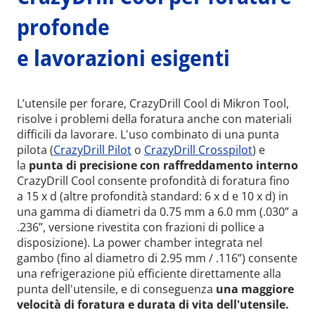
profonde
e lavorazioni esigenti
L’utensile per forare, CrazyDrill Cool di Mikron Tool,
risolve i problemi della foratura anche con materiali
difficili da lavorare. L'uso combinato di una punta
pilota (
CrazyDrill Pilot
o
CrazyDrill Crosspilot
) e
la
punta di precisione con raffreddamento interno
CrazyDrill Cool consente profondità di foratura fino
a 15 x d (altre profondità standard: 6 x d e 10 x d) in
una gamma di diametri da 0.75 mm a 6.0 mm (.030” a
.236”, versione rivestita con frazioni di pollice a
disposizione). La power chamber integrata nel
gambo (fino al diametro di 2.95 mm / .116”) consente
una refrigerazione più efficiente direttamente alla
punta dell'utensile, e di conseguenza
una maggiore
velocità di foratura e durata di vita dell'utensile.