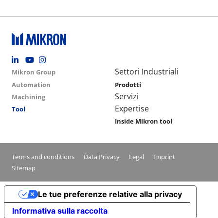
Footer social
Group menu
Main navigation
Settori Industriali
Mikron Group
Automation
Prodotti
Servizi
Machining
Expertise
Tool
Inside Mikron tool
Conditions footer menu
Terms and conditions
Data Privacy
Legal
Imprint
Sitemap
Le tue preferenze relative alla privacy
Informativa sulla raccolta