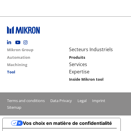
Footer social
Group menu
Main navigation
Secteurs Industriels
Mikron Group
Automation
Produits
Services
Machining
Expertise
Tool
Inside Mikron tool
Conditions footer menu
Terms and conditions
Data Privacy
Legal
Imprint
Sitemap
Vos choix en matière de confidentialité