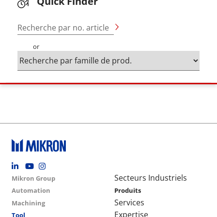
Quick Finder
Recherche par no. article
or
Footer social
Group menu
Main navigation
Secteurs Industriels
Mikron Group
Automation
Produits
Services
Machining
Expertise
Tool