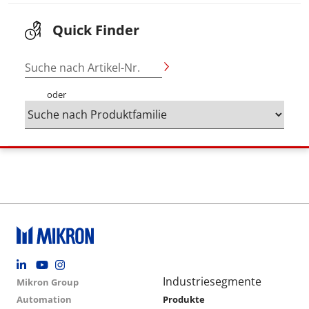
Quick Finder
Suche nach Artikel-Nr.
oder
Footer social
Group menu
Main navigation
Industriesegmente
Mikron Group
Automation
Produkte