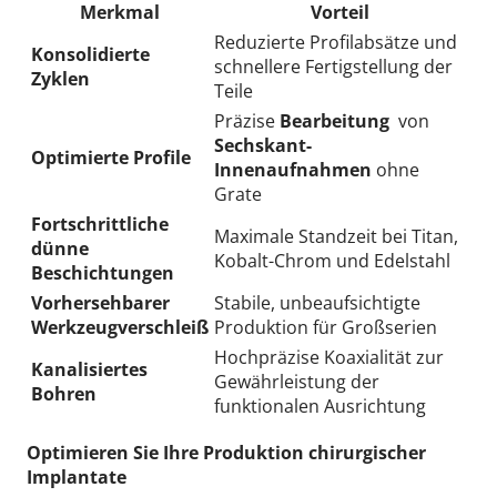
Merkmal
Vorteil
Reduzierte Profilabsätze und
Konsolidierte
schnellere Fertigstellung der
Zyklen
Teile
Präzise
Bearbeitung
von
Sechskant-
Optimierte Profile
Innenaufnahmen
ohne
Grate
Fortschrittliche
Maximale Standzeit bei Titan,
dünne
Kobalt-Chrom und Edelstahl
Beschichtungen
Vorhersehbarer
Stabile, unbeaufsichtigte
Werkzeugverschleiß
Produktion für Großserien
Hochpräzise Koaxialität zur
Kanalisiertes
Gewährleistung der
Bohren
funktionalen Ausrichtung
Optimieren Sie Ihre Produktion chirurgischer
Implantate