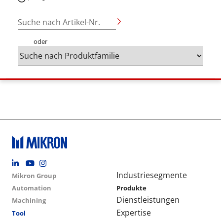
Suche nach Artikel-Nr.
oder
Footer social
Group menu
Main navigation
Industriesegmente
Mikron Group
Automation
Produkte
Dienstleistungen
Machining
Expertise
Tool