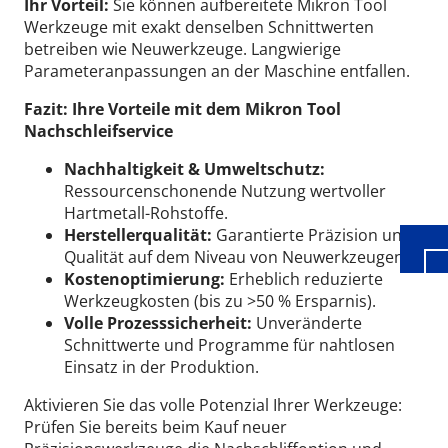
Ihr Vorteil:
Sie können aufbereitete Mikron Tool
Werkzeuge mit exakt denselben Schnittwerten
betreiben wie Neuwerkzeuge. Langwierige
Parameteranpassungen an der Maschine entfallen.
Fazit: Ihre Vorteile mit dem Mikron Tool
Wid
Nachschleifservice
Nachhaltigkeit & Umweltschutz:
Ressourcenschonende Nutzung wertvoller
Hartmetall-Rohstoffe.
Herstellerqualität:
Garantierte Präzision und
Qualität auf dem Niveau von Neuwerkzeugen.
Kostenoptimierung:
Erheblich reduzierte
Werkzeugkosten (bis zu >50 % Ersparnis).
Volle Prozesssicherheit:
Unveränderte
Schnittwerte und Programme für nahtlosen
Einsatz in der Produktion.
Aktivieren Sie das volle Potenzial Ihrer Werkzeuge:
Prüfen Sie bereits beim Kauf neuer