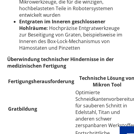
Mikrowerkzeuge, die für die winzigen,
hochbelasteten Teile in Robotersystemen
entwickelt wurden
Entgraten im Inneren geschlossener
Hohlräume:
Hochpräzise Entgratwerkzeuge
zur Beseitigung von Graten, beispielsweise im
Inneren des Box-Lock-Mechanismus von
Hämostaten und Pinzetten
Überwindung technischer Hindernisse in der
medizinischen Fertigung
Technische Lösung vo
Fertigungsherausforderung
Mikron Tool
Optimierte
Wid
Schneidkantenvorbereitu
für sauberen Schnitt in
Gratbildung
Edelstahl, Titan und
anderen schwer
zerspanbaren Werkstoffe
Fortschrittliche