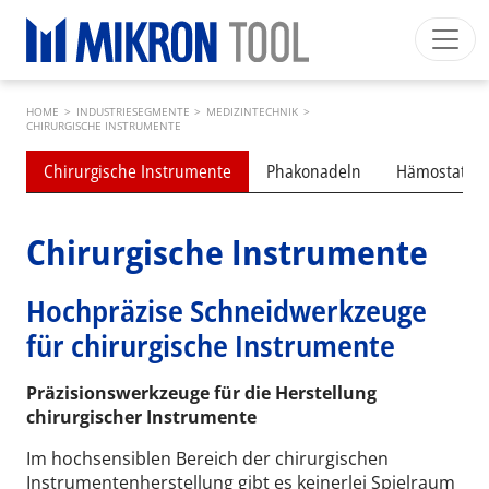
Skip to main content
Breadcrumb
Mikron Group
Automation
Machining
Tool
HOME
>
INDUSTRIESEGMENTE
>
MEDIZINTECHNIK
>
Deutsch
Mein Konto
Download
CHIRURGISCHE INSTRUMENTE
Submenu industries
Main navigation
Chirurgische Instrumente
Phakonadeln
Hämostatis
INDUSTRIESEGMENTE
PRODUKTE
Chirurgische Instrumente
DIENSTLEISTUNGEN
Hochpräzise Schneidwerkzeuge
EXPERTISE
für chirurgische Instrumente
INSIDE MIKRON TOOL
Präzisionswerkzeuge für die Herstellung
chirurgischer Instrumente
Im hochsensiblen Bereich der chirurgischen
Instrumentenherstellung gibt es keinerlei Spielraum