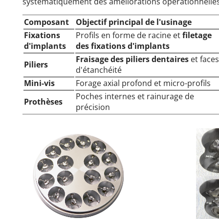
systématiquement des améliorations opérationnelles s
Composant
Objectif principal de l'usinage
Fixations
Profils en forme de racine et
filetage
d'implants
des fixations d'implants
Fraisage des piliers dentaires
et faces
Piliers
d'étanchéité
Mini-vis
Forage axial profond et micro-profils
Poches internes et rainurage de
Prothèses
précision