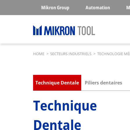
Skip to main content
Mikron Group
Automation
M
Breadcrumb
HOME
>
SECTEURS INDUSTRIELS
>
TECHNOLOGIE MÉ
Submenu industries
Technique Dentale
Piliers dentaires
Technique
Dentale