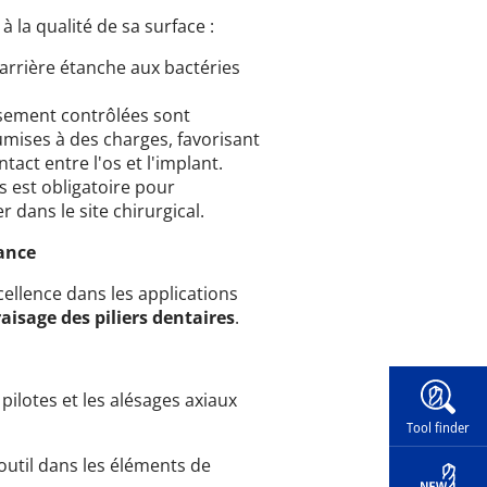
 la qualité de sa surface :
barrière étanche aux bactéries
usement contrôlées sont
umises à des charges, favorisant
tact entre l'os et l'implant.
s est obligatoire pour
dans le site chirurgical.
mance
cellence dans les applications
raisage des piliers dentaires
.
Widg
pilotes et les alésages axiaux
Tool finder
outil dans les éléments de