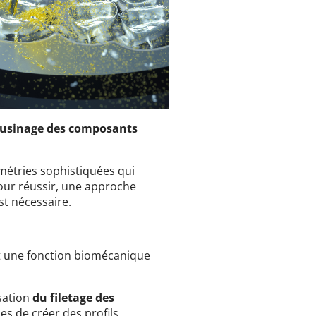
o-usinage des composants
métries sophistiquées qui
Pour réussir, une approche
st nécessaire.
it une fonction biomécanique
isation
du filetage des
es de créer des profils