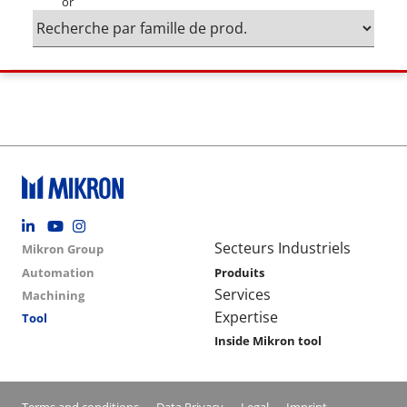
or
Footer social
Group menu
Main navigation
Secteurs Industriels
Mikron Group
Automation
Produits
Services
Machining
Expertise
Tool
Inside Mikron tool
Conditions footer menu
Terms and conditions
Data Privacy
Legal
Imprint