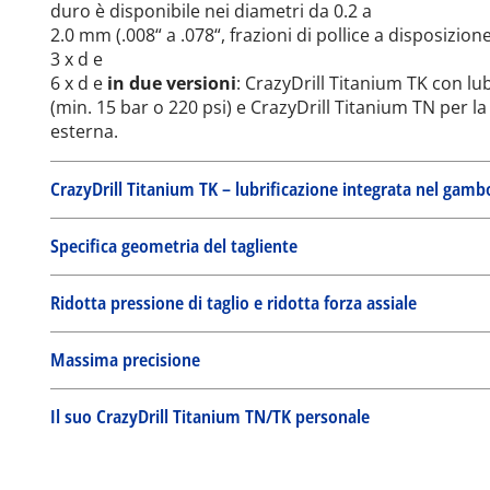
duro è disponibile nei diametri da 0.2 a
2.0 mm (.008“ a .078“, frazioni di pollice a disposizion
3 x d e
6 x d e
in due versioni
: CrazyDrill Titanium TK con lu
(min. 15 bar o 220 psi) e CrazyDrill Titanium TN per l
esterna.
CrazyDrill Titanium TK – lubrificazione integrata nel gamb
Specifica geometria del tagliente
Ridotta pressione di taglio e ridotta forza assiale
Massima precisione
Il suo CrazyDrill Titanium TN/TK personale