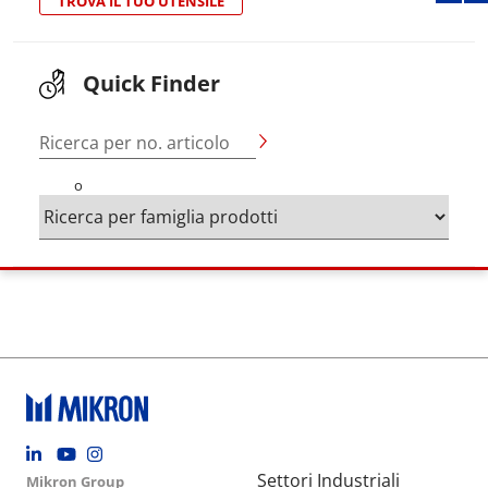
TROVA IL TUO UTENSILE
Quick Finder
Ricerca per no. articolo
o
Footer social
Group menu
Main navigation
Settori Industriali
Mikron Group