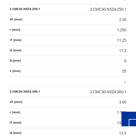
2.CMC30.N5Z4.250.1
2.50
1.250
11.25
11.3
6
55
Wid
2.CMC30.N5Z4.300.1
3.00
1.500
13.50
13.5