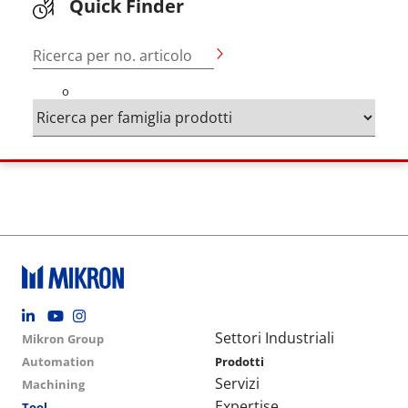
Quick Finder
Ricerca per no. articolo
o
Footer social
Group menu
Main navigation
Settori Industriali
Mikron Group
Automation
Prodotti
Servizi
Machining
Expertise
Tool