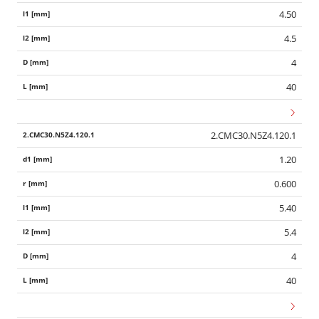
4.50
4.5
4
40
2.CMC30.N5Z4.120.1
1.20
0.600
5.40
5.4
4
40