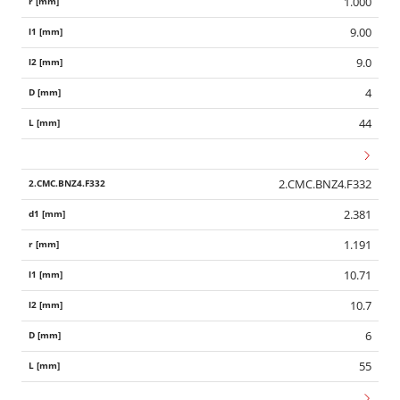
1.000
9.00
9.0
4
44
2.CMC.BNZ4.F332
2.381
1.191
10.71
10.7
6
55