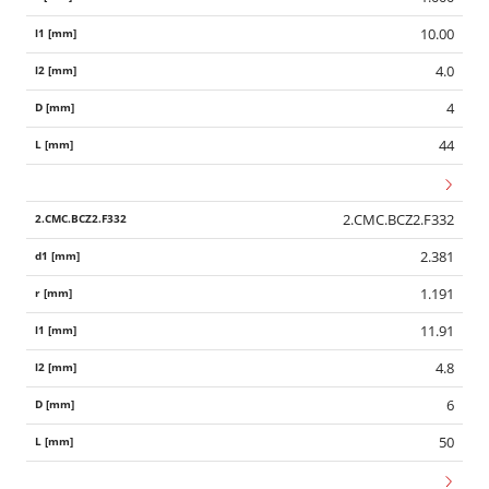
10.00
4.0
4
44
2.CMC.BCZ2.F332
2.381
1.191
11.91
4.8
6
50