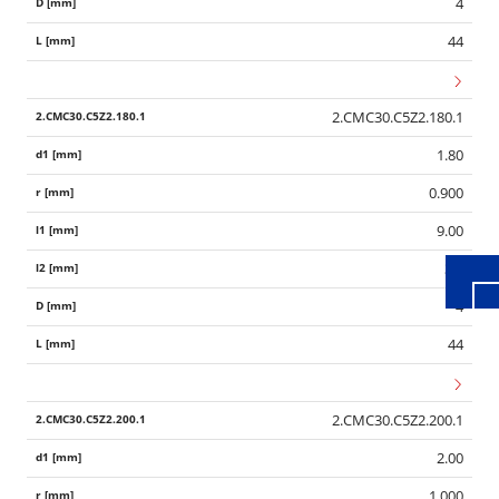
4
44
2.CMC30.C5Z2.180.1
Wid
1.80
0.900
9.00
3.6
4
44
2.CMC30.C5Z2.200.1
2.00
1.000