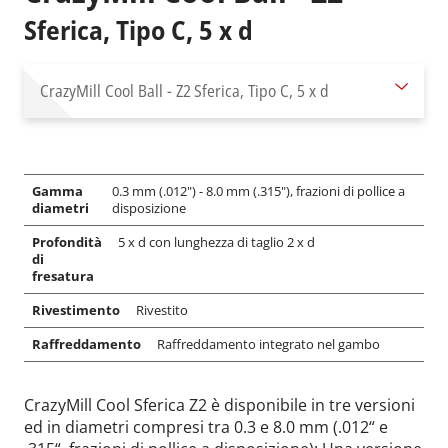
Sferica, Tipo C, 5 x d
CrazyMill Cool Ball - Z2
Sferica, Tipo C, 5 x d
Gamma
0.3 mm (.012") - 8.0 mm (.315"), frazioni di pollice a
diametri
disposizione
Profondità
5 x d con lunghezza di taglio 2 x d
di
fresatura
Rivestimento
Rivestito
Raffreddamento
Raffreddamento integrato nel gambo
CrazyMill Cool Sferica Z2 è disponibile in tre versioni
ed in diametri compresi tra 0.3 e 8.0 mm (.012“ e