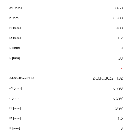
0.60
0.300
3.00
1.2
3
38
2.CMC.BCZ2.F132
0.793
0.397
3.97
1.6
3