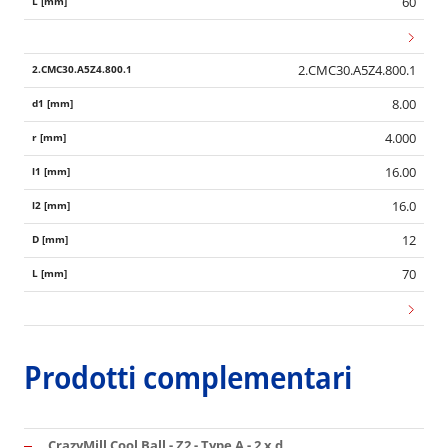
60
2.CMC30.A5Z4.800.1
8.00
4.000
16.00
16.0
12
70
Prodotti complementari
CrazyMill Cool Ball - Z2 - Type A - 2 x d