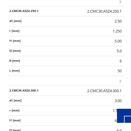
2.CMC30.A5Z4.250.1
2.50
1.250
5.00
5.0
6
50
Wid
2.CMC30.A5Z4.300.1
3.00
1.500
6.00
6.0