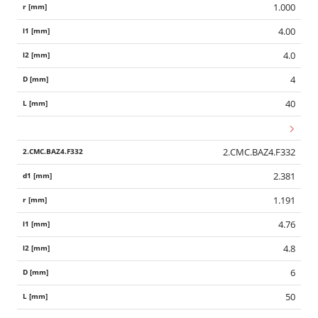
1.000
4.00
4.0
4
40
2.CMC.BAZ4.F332
2.381
1.191
4.76
4.8
6
50