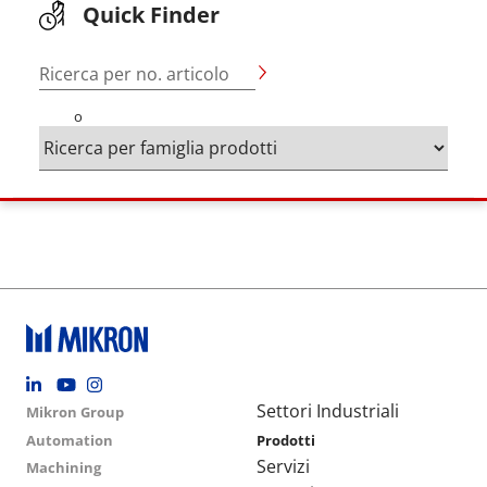
Quick Finder
Ricerca per no. articolo
o
Footer social
Group menu
Main navigation
Settori Industriali
Mikron Group
Automation
Prodotti
Servizi
Machining