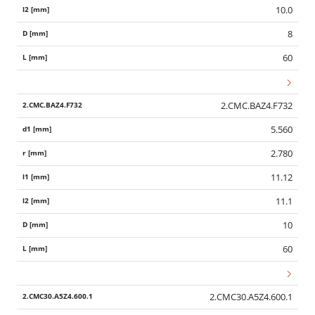
10.0
8
60
2.CMC.BAZ4.F732
5.560
2.780
11.12
11.1
10
60
2.CMC30.A5Z4.600.1