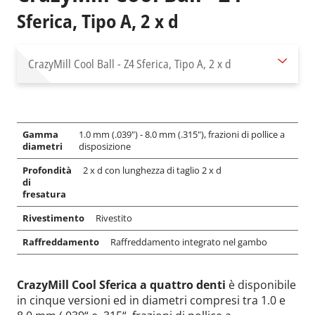
Sferica, Tipo A, 2 x d
CrazyMill Cool Ball - Z4
Sferica, Tipo A, 2 x d
Gamma
1.0 mm (.039") - 8.0 mm (.315"), frazioni di pollice a
diametri
disposizione
Profondità
2 x d con lunghezza di taglio 2 x d
di
fresatura
Rivestimento
Rivestito
Raffreddamento
Raffreddamento integrato nel gambo
CrazyMill Cool Sferica a quattro denti
è disponibile
in cinque versioni ed in diametri compresi tra 1.0 e