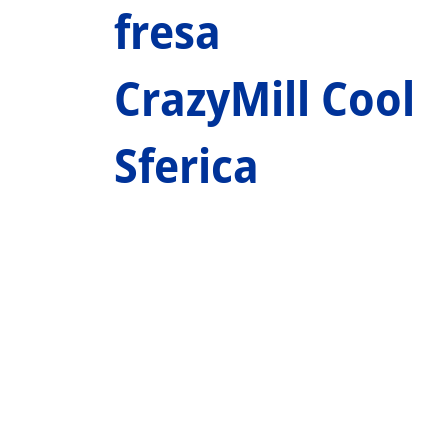
fresa
CrazyMill Cool
Sferica
Tool Finder
TROVA IL TUO UTENSILE