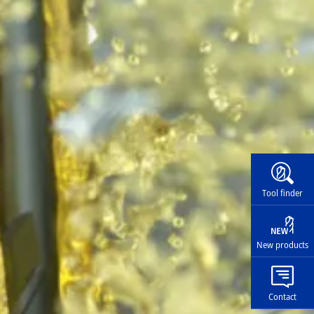
Widg
Tool finder
New products
Contact