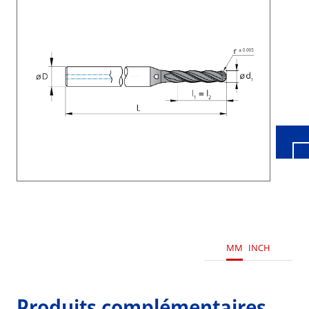
Wid
MM
INCH
Produits complémentaires