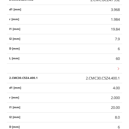
3.968
1.984
19.84
7.9
6
60
2.CMC30.C5Z4.400.1
4.00
2.000
20.00
8.0
6