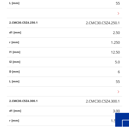
55
2.CMC30.C5Z4.250.1
2.50
1.250
12.50
5.0
6
55
Wid
2.CMC30.C5Z4.300.1
3.00
1.500