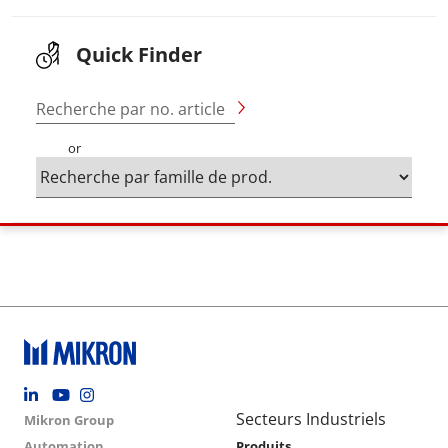
Quick Finder
Recherche par no. article
or
Footer social
Group menu
Main navigation
Secteurs Industriels
Mikron Group
Automation
Produits