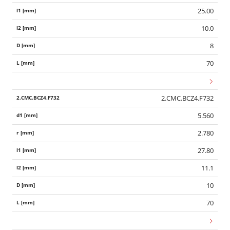
25.00
10.0
8
70
2.CMC.BCZ4.F732
5.560
2.780
27.80
11.1
10
70