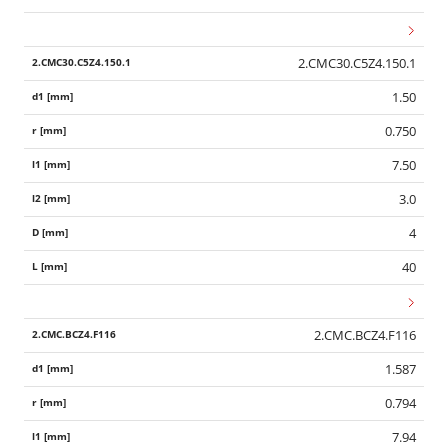
2.CMC30.C5Z4.150.1
1.50
0.750
7.50
3.0
4
40
2.CMC.BCZ4.F116
1.587
0.794
7.94