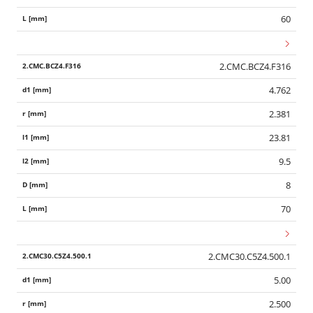
60
2.CMC.BCZ4.F316
4.762
2.381
23.81
9.5
8
70
2.CMC30.C5Z4.500.1
5.00
2.500