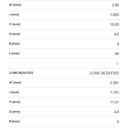
2.00
1.000
10.00
4.0
4
44
2.CMC.BCZ4.F332
2.381
1.191
11.91
4.8
6