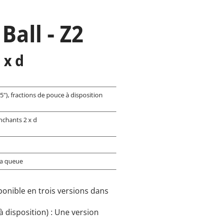
Ball - Z2
3 x d
5"), fractions de pouce à disposition
nchants 2 x d
la queue
ponible en trois versions dans
à disposition) : Une version