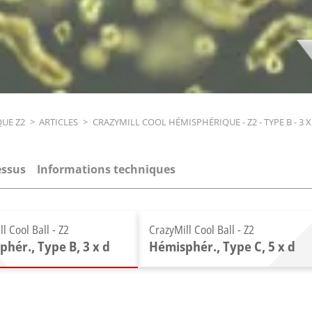
UE Z2
>
ARTICLES
>
CRAZYMILL COOL HÉMISPHÉRIQUE - Z2 - TYPE B - 3 X
essus
Informations techniques
l Cool Ball - Z2
CrazyMill Cool Ball - Z2
hér., Type B, 3 x d
Hémisphér., Type C, 5 x d