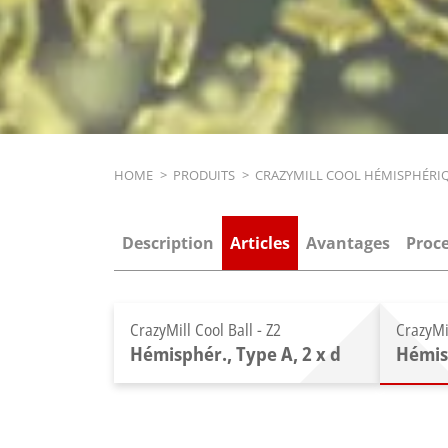
Breadcrumb
HOME
>
PRODUITS
>
CRAZYMILL COOL HÉMISPHÉRIQ
Description
Articles
Avantages
Proc
CrazyMill Cool Ball - Z2
CrazyMil
Hémisphér., Type A, 2 x d
Hémisp