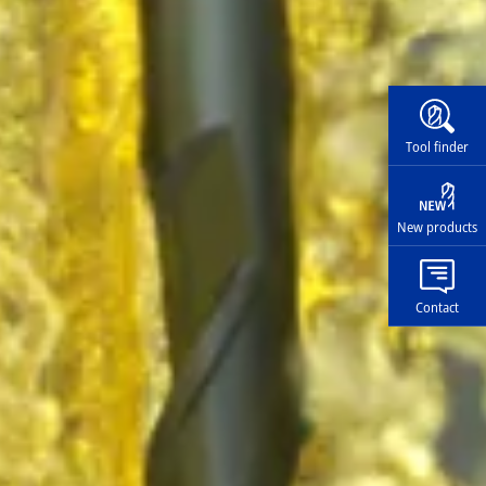
Widg
Tool finder
New products
Contact