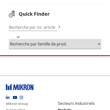
Quick Finder
Recherche par no. article
or
Footer social
Group menu
Main navigation
Secteurs Industriels
Mikron Group
Automation
Produits