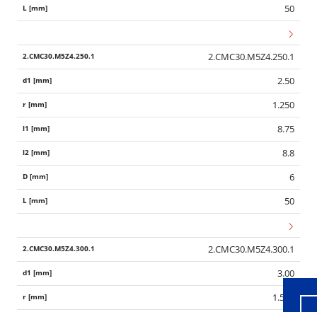
50
2.CMC30.M5Z4.250.1
2.50
1.250
8.75
8.8
6
50
Wid
2.CMC30.M5Z4.300.1
3.00
1.500