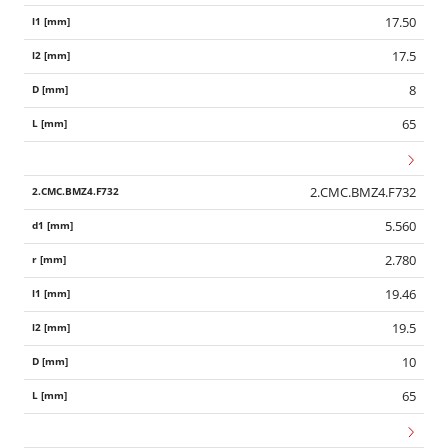
17.50
17.5
8
65
2.CMC.BMZ4.F732
5.560
2.780
19.46
19.5
10
65