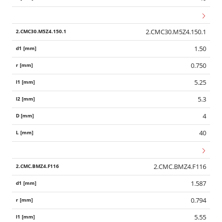
2.CMC30.M5Z4.150.1
1.50
0.750
5.25
5.3
4
40
2.CMC.BMZ4.F116
1.587
0.794
5.55