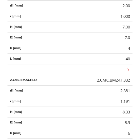
2.00
1.000
7.00
7.0
4
40
2.CMC.BMZ4.F332
2.381
1.191
8.33
8.3
6