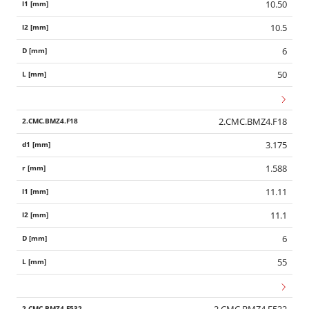
10.50
10.5
6
50
2.CMC.BMZ4.F18
3.175
1.588
11.11
11.1
6
55