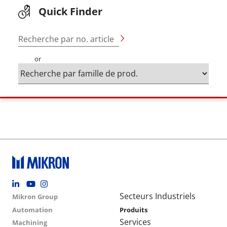
Quick Finder
Recherche par no. article
or
Footer social
Group menu
Main navigation
Secteurs Industriels
Mikron Group
Automation
Produits
Services
Machining