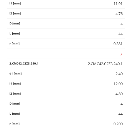
11.91
4.76
4
44
0.381
2.CMC42.C2Z3.240.1
2.40
12.00
4.80
4
44
0.200