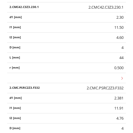
2.CMC42.C3Z3.230.1
2.30
11.50
4.60
4
44
0.500
2.CMC.PSRC2Z3.F332
2.381
11.91
4.76
4