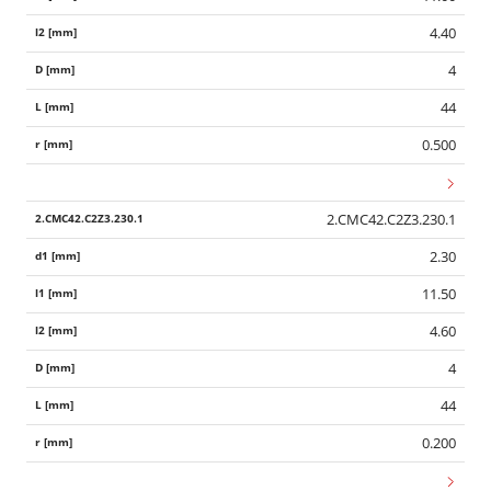
4.40
4
44
0.500
2.CMC42.C2Z3.230.1
2.30
11.50
4.60
4
44
0.200