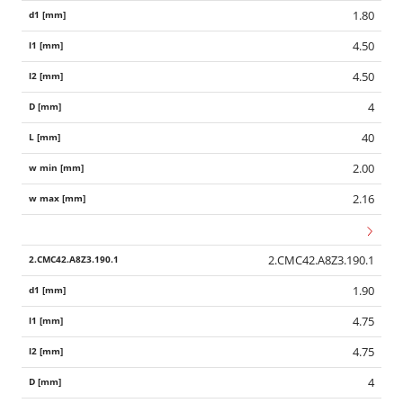
1.80
4.50
4.50
4
40
2.00
2.16
2.CMC42.A8Z3.190.1
1.90
4.75
4.75
4