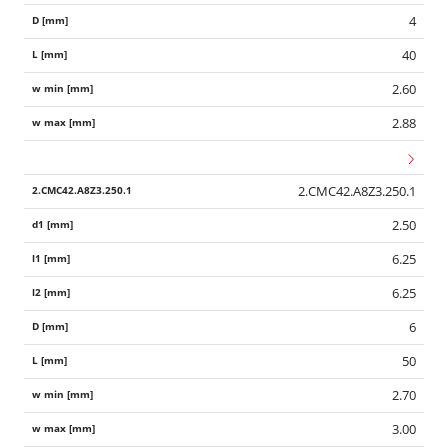
4
40
2.60
2.88
2.CMC42.A8Z3.250.1
2.50
6.25
6.25
6
50
Wid
2.70
3.00