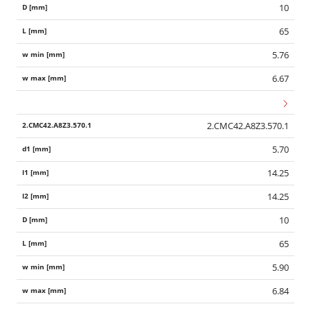
10
65
5.76
6.67
2.CMC42.A8Z3.570.1
5.70
14.25
14.25
10
65
5.90
6.84