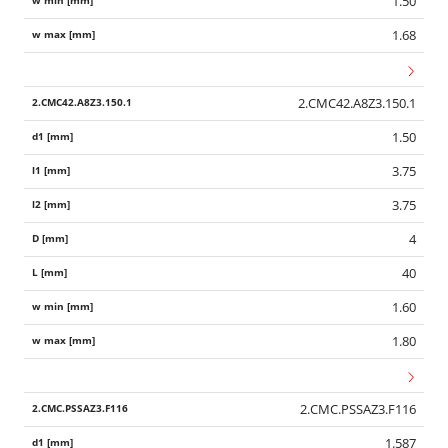
1.50
1.68
2.CMC42.A8Z3.150.1
1.50
3.75
3.75
4
40
1.60
1.80
2.CMC.PSSAZ3.F116
1.587