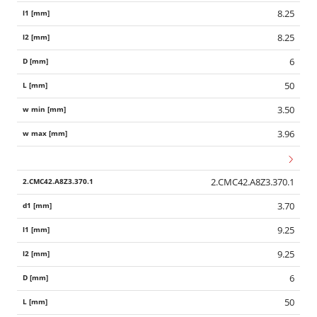
8.25
8.25
6
50
3.50
3.96
2.CMC42.A8Z3.370.1
3.70
9.25
9.25
6
50