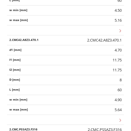
60
4.50
5.16
2.CMC42.A8Z3.470.1
4.70
11.75
11.75
8
60
4.90
5.64
2.CMC.PSSAZ3.F316