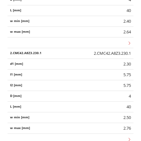
40
2.40
2.64
2.CMC42.A8Z3.230.1
2.30
5.75
5.75
4
40
2.50
2.76