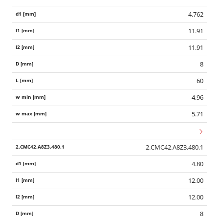
4.762
11.91
11.91
8
60
4.96
5.71
2.CMC42.A8Z3.480.1
4.80
12.00
12.00
8