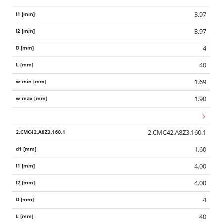
3.97
3.97
4
40
1.69
1.90
2.CMC42.A8Z3.160.1
1.60
4.00
4.00
4
40