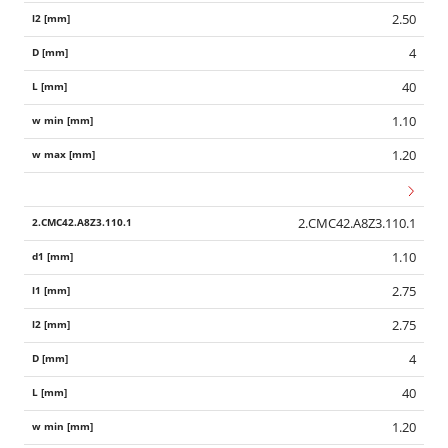
2.50
4
40
1.10
1.20
2.CMC42.A8Z3.110.1
1.10
2.75
2.75
4
40
1.20