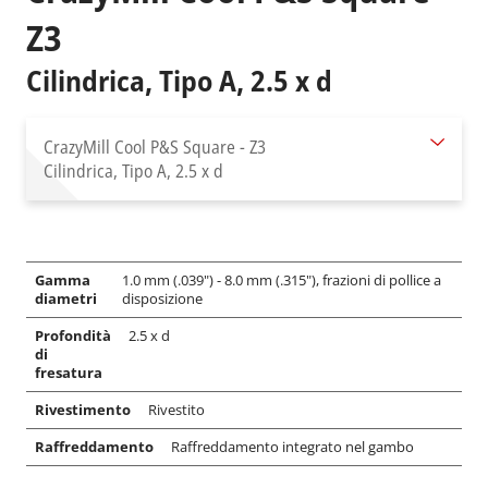
Z3
Cilindrica, Tipo A, 2.5 x d
CrazyMill Cool P&S Square - Z3
Cilindrica, Tipo A, 2.5 x d
Gamma
1.0 mm (.039") - 8.0 mm (.315"), frazioni di pollice a
diametri
disposizione
Profondità
2.5 x d
di
fresatura
Rivestimento
Rivestito
Raffreddamento
Raffreddamento integrato nel gambo