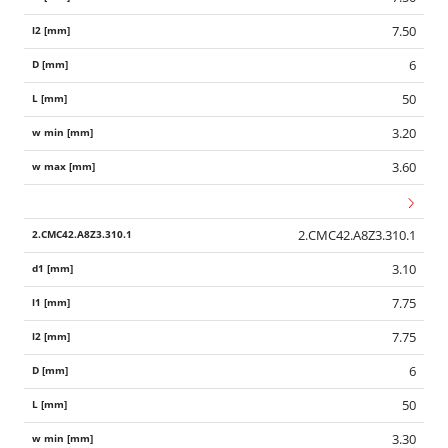
7.50
6
50
3.20
3.60
2.CMC42.A8Z3.310.1
3.10
7.75
7.75
6
50
3.30