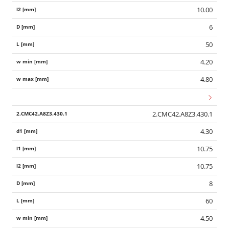
10.00
6
50
4.20
4.80
2.CMC42.A8Z3.430.1
4.30
10.75
10.75
8
60
4.50