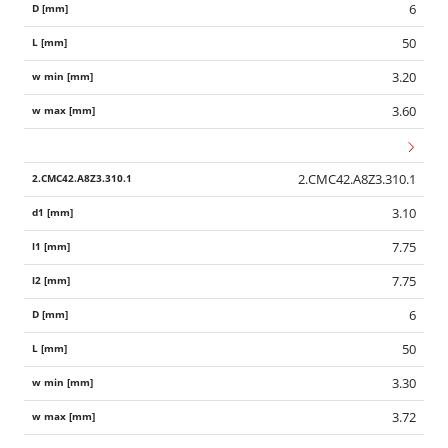
6
50
3.20
3.60
2.CMC42.A8Z3.310.1
3.10
7.75
7.75
6
50
3.30
3.72