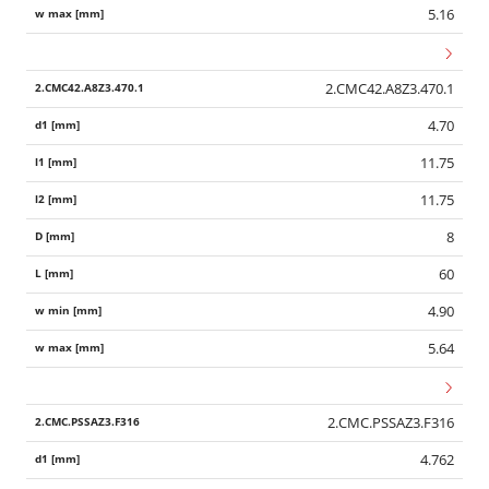
5.16
2.CMC42.A8Z3.470.1
4.70
11.75
11.75
8
60
4.90
5.64
2.CMC.PSSAZ3.F316
4.762