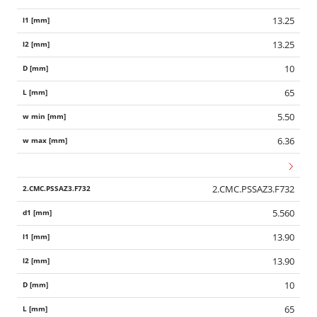
13.25
13.25
10
65
5.50
6.36
2.CMC.PSSAZ3.F732
5.560
13.90
13.90
10
65