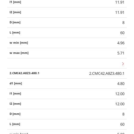
11.91
11.91
8
60
4.96
5.71
2.CMC42.A8Z3.480.1
4.80
12.00
12.00
8
60