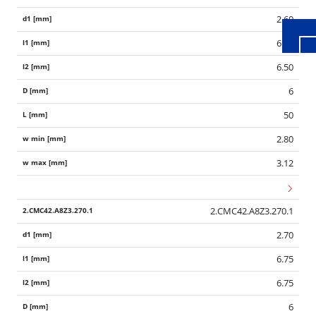
2.60
6.50
6.50
6
50
2.80
3.12
2.CMC42.A8Z3.270.1
2.70
6.75
6.75
6