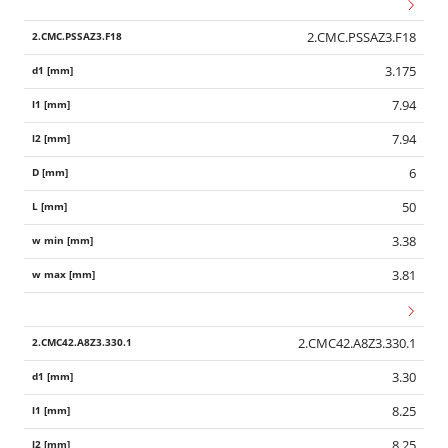
2.CMC.PSSAZ3.F18
3.175
7.94
7.94
6
50
3.38
3.81
2.CMC42.A8Z3.330.1
3.30
8.25
8.25