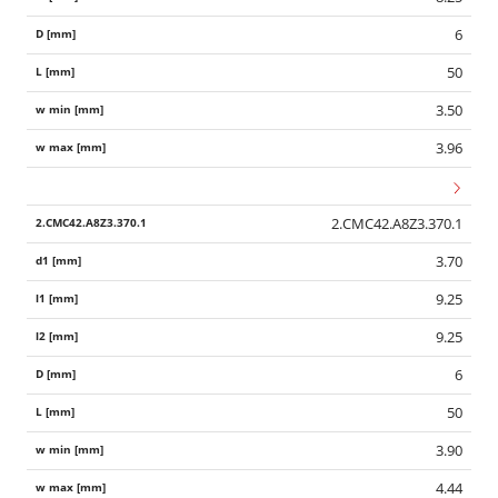
6
50
3.50
3.96
2.CMC42.A8Z3.370.1
3.70
9.25
9.25
6
50
3.90
4.44