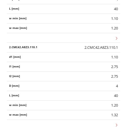
40
1.10
1.20
2.CMC42.A8Z3.110.1
1.10
2.75
2.75
4
40
1.20
1.32