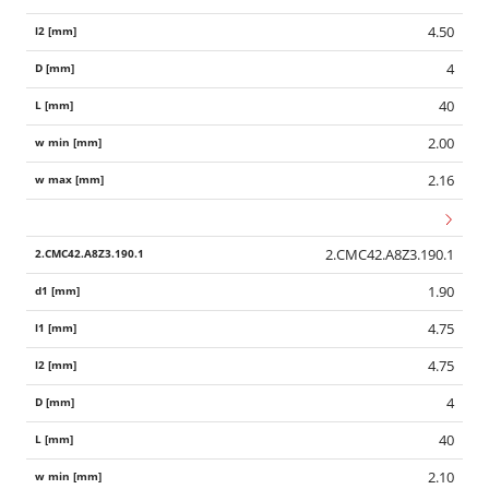
4.50
4
40
2.00
2.16
2.CMC42.A8Z3.190.1
1.90
4.75
4.75
4
40
2.10