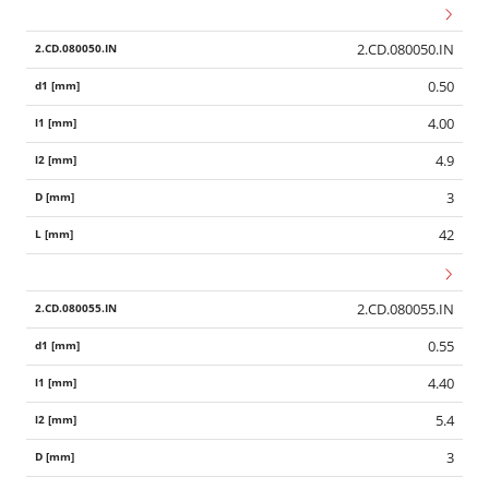
2.CD.080050.IN
0.50
4.00
4.9
3
42
2.CD.080055.IN
0.55
4.40
5.4
3