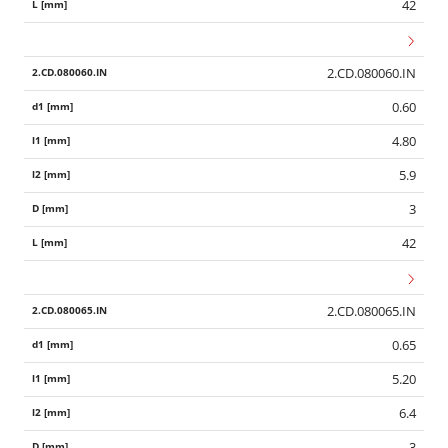
42
2.CD.080060.IN
0.60
4.80
5.9
3
42
2.CD.080065.IN
0.65
5.20
6.4
3