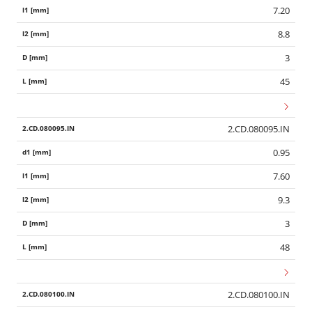
7.20
8.8
3
45
2.CD.080095.IN
0.95
7.60
9.3
3
48
2.CD.080100.IN