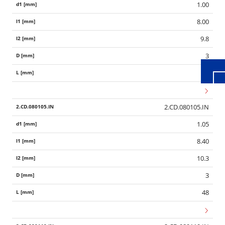
1.00
Wid
8.00
9.8
3
48
2.CD.080105.IN
1.05
8.40
10.3
3
48