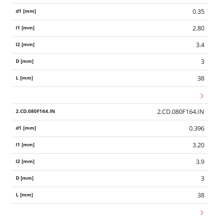
0.35
2.80
3.4
3
38
2.CD.080F164.IN
0.396
3.20
3.9
3
38