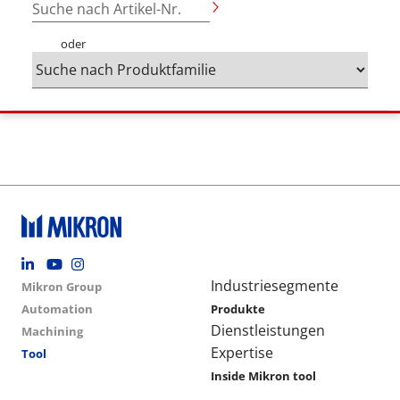
Suche nach Artikel-Nr.
oder
Footer social
Group menu
Main navigation
Industriesegmente
Mikron Group
Automation
Produkte
Dienstleistungen
Machining
Expertise
Tool
Inside Mikron tool