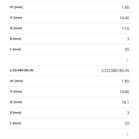
1.80
14.40
17.6
3
55
2.CD.080185.IN
1.85
14.80
18.1
3
55