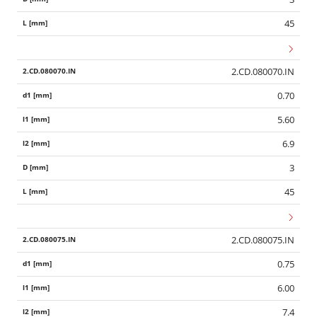
45
2.CD.080070.IN
0.70
5.60
6.9
3
45
2.CD.080075.IN
0.75
6.00
7.4