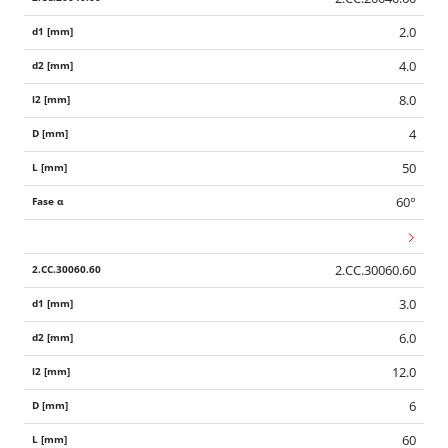
2.0
4.0
8.0
4
50
60°
2.CC.30060.60
3.0
6.0
12.0
6
60