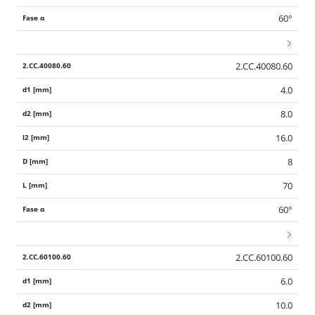
60°
2.CC.40080.60
4.0
8.0
16.0
8
70
60°
2.CC.60100.60
6.0
10.0