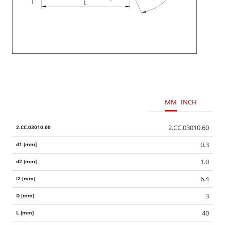
MM
INCH
2.CC.03010.60
0.3
1.0
6.4
3
40