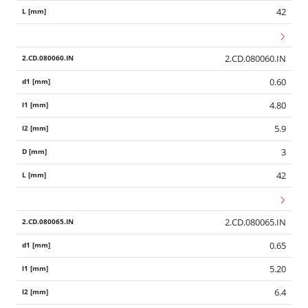
42
2.CD.080060.IN
0.60
4.80
5.9
3
42
2.CD.080065.IN
0.65
5.20
6.4