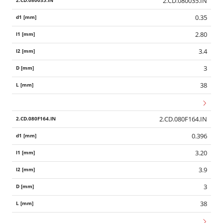
2.CD.080035.IN
0.35
2.80
3.4
3
38
2.CD.080F164.IN
0.396
3.20
3.9
3
38