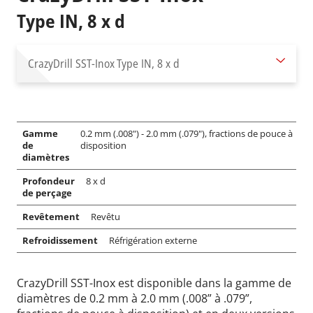
Type IN, 8 x d
CrazyDrill SST-Inox
Type IN, 8 x d
Gamme
0.2 mm (.008") - 2.0 mm (.079"), fractions de pouce à
de
disposition
diamètres
Profondeur
8 x d
de perçage
Revêtement
Revêtu
Refroidissement
Réfrigération externe
CrazyDrill SST-Inox est disponible dans la gamme de
diamètres de 0.2 mm à 2.0 mm (.008” à .079”,