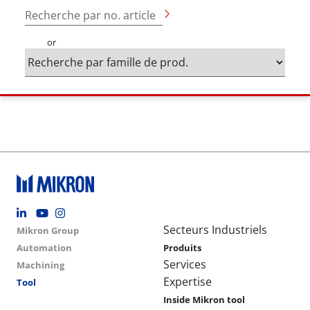
Recherche par no. article
or
Footer social
Group menu
Main navigation
Secteurs Industriels
Mikron Group
Automation
Produits
Services
Machining
Expertise
Tool
Inside Mikron tool