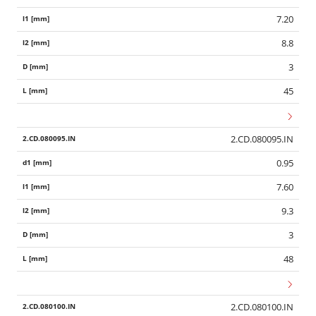
7.20
8.8
3
45
2.CD.080095.IN
0.95
7.60
9.3
3
48
2.CD.080100.IN