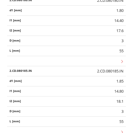
2.CD.080180.IN
1.80
14.40
17.6
3
55
2.CD.080185.IN
1.85
14.80
18.1
3
55