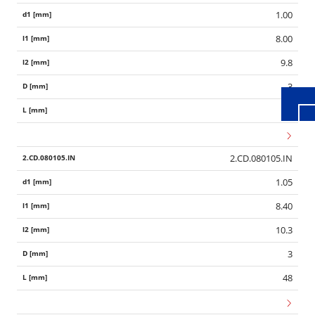
1.00
Wid
8.00
9.8
3
48
2.CD.080105.IN
1.05
8.40
10.3
3
48