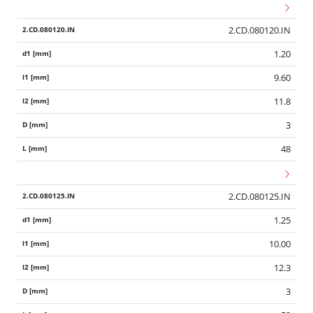
2.CD.080120.IN
1.20
9.60
11.8
3
48
2.CD.080125.IN
1.25
10.00
12.3
3