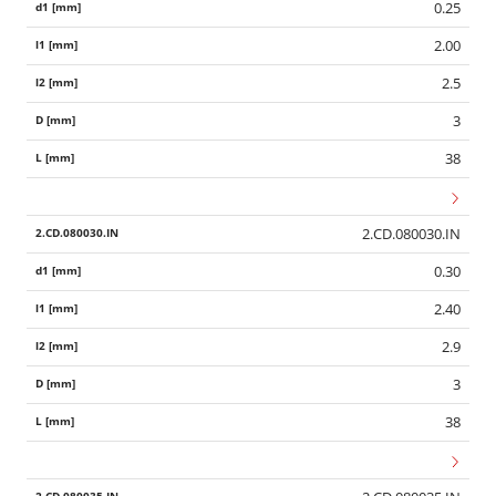
0.25
2.00
2.5
3
38
2.CD.080030.IN
0.30
2.40
2.9
3
38