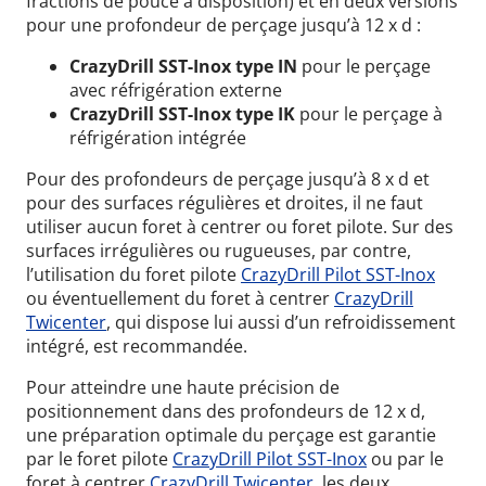
fractions de pouce à disposition) et en deux versions
pour une profondeur de perçage jusqu’à 12 x d :
CrazyDrill SST-Inox type IN
pour le perçage
avec réfrigération externe
CrazyDrill SST-Inox type IK
pour le perçage à
réfrigération intégrée
Pour des profondeurs de perçage jusqu’à 8 x d et
pour des surfaces régulières et droites, il ne faut
utiliser aucun foret à centrer ou foret pilote. Sur des
surfaces irrégulières ou rugueuses, par contre,
l’utilisation du foret pilote
CrazyDrill Pilot SST-Inox
ou éventuellement du foret à centrer
CrazyDrill
Twicenter
, qui dispose lui aussi d’un refroidissement
intégré, est recommandée.
Pour atteindre une haute précision de
positionnement dans des profondeurs de 12 x d,
une préparation optimale du perçage est garantie
par le foret pilote
CrazyDrill Pilot SST-Inox
ou par le
foret à centrer
CrazyDrill Twicenter
, les deux