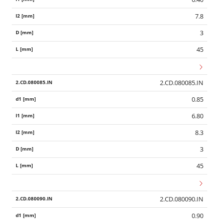
7.8
3
45
2.CD.080085.IN
0.85
6.80
8.3
3
45
2.CD.080090.IN
0.90