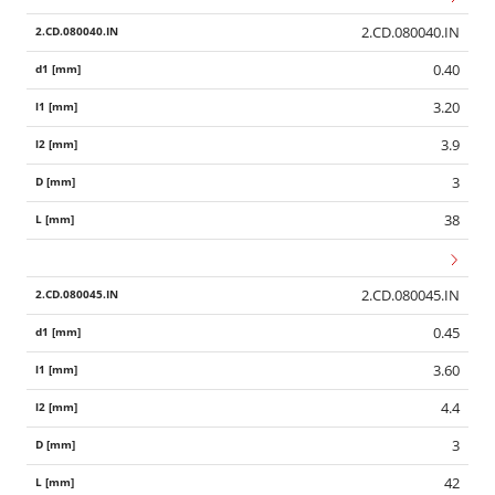
2.CD.080040.IN
0.40
3.20
3.9
3
38
2.CD.080045.IN
0.45
3.60
4.4
3
42