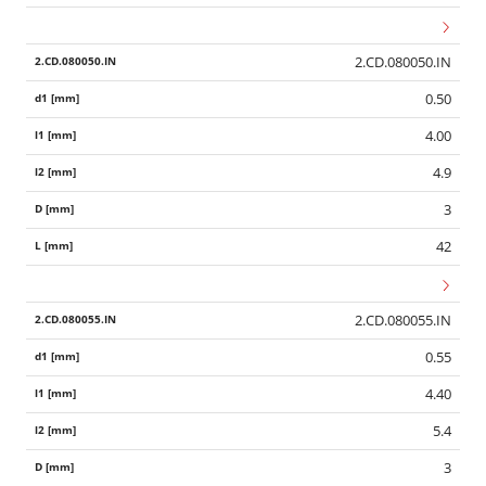
2.CD.080050.IN
0.50
4.00
4.9
3
42
2.CD.080055.IN
0.55
4.40
5.4
3