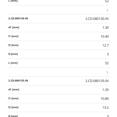
52
2.CD.080130.IN
1.30
10.40
12.7
3
52
2.CD.080135.IN
1.35
10.80
13.2
3