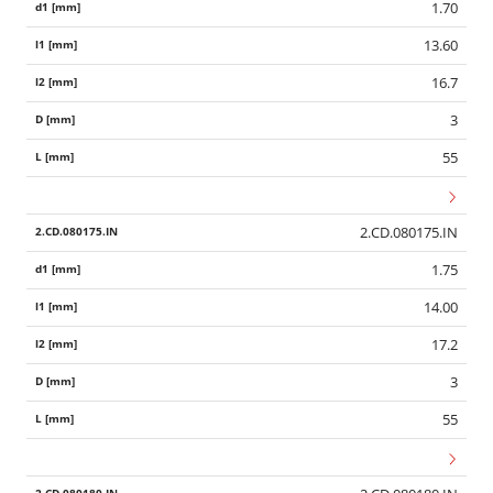
1.70
13.60
16.7
3
55
2.CD.080175.IN
1.75
14.00
17.2
3
55