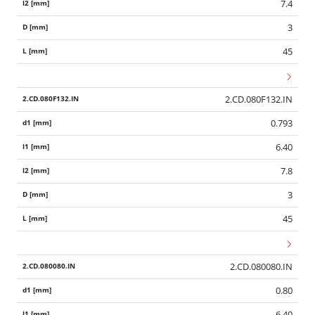
7.4
3
45
2.CD.080F132.IN
0.793
6.40
7.8
3
45
2.CD.080080.IN
0.80
6.40