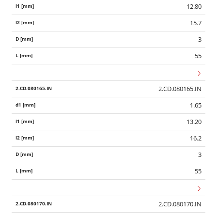
12.80
15.7
3
55
2.CD.080165.IN
1.65
13.20
16.2
3
55
2.CD.080170.IN