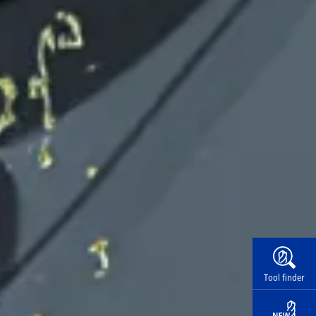
Widg
Tool finder