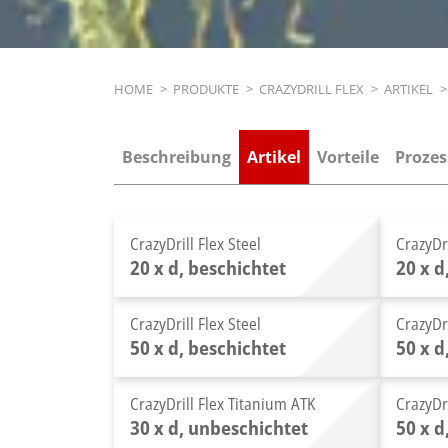
Breadcrumb
HOME
>
PRODUKTE
>
CRAZYDRILL FLEX
>
ARTIKEL
>
Beschreibung
Artikel
Vorteile
Prozes
CrazyDrill Flex Steel
CrazyDri
20 x d, beschichtet
20 x 
CrazyDrill Flex Steel
CrazyDri
50 x d, beschichtet
50 x 
CrazyDrill Flex Titanium ATK
CrazyDr
30 x d, unbeschichtet
50 x 