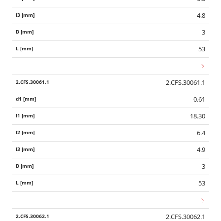
4.8
3
53
2.CFS.30061.1
0.61
18.30
6.4
4.9
3
53
2.CFS.30062.1