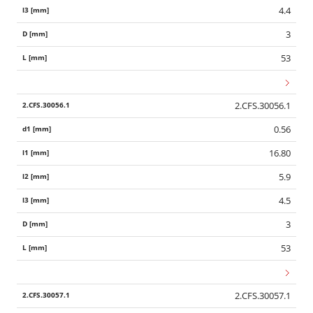
4.4
3
53
2.CFS.30056.1
0.56
16.80
5.9
4.5
3
53
2.CFS.30057.1