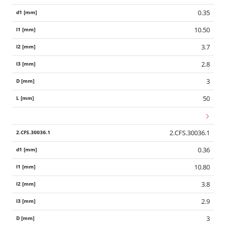
0.35
10.50
3.7
2.8
3
50
2.CFS.30036.1
0.36
10.80
3.8
2.9
3