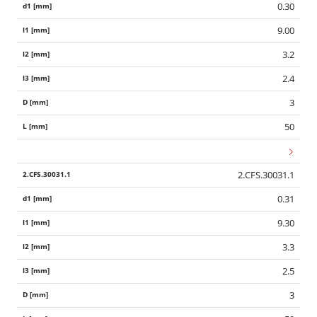
0.30
9.00
3.2
2.4
3
50
2.CFS.30031.1
0.31
9.30
3.3
2.5
3