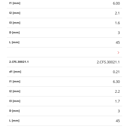
6.00
2.1
1.6
3
45
2.CFS.30021.1
0.21
6.30
2.2
1.7
3
45