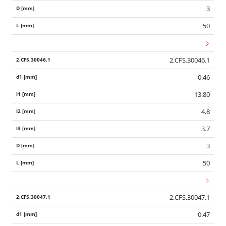
3
50
2.CFS.30046.1
0.46
13.80
4.8
3.7
3
50
2.CFS.30047.1
0.47