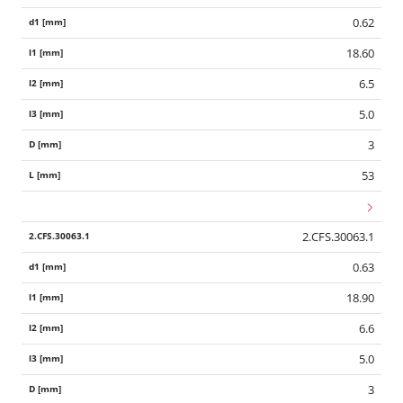
0.62
18.60
6.5
5.0
3
53
2.CFS.30063.1
0.63
18.90
6.6
5.0
3