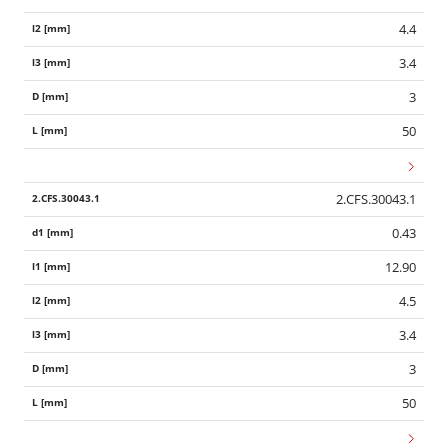
4.4
3.4
3
50
2.CFS.30043.1
0.43
12.90
4.5
3.4
3
50