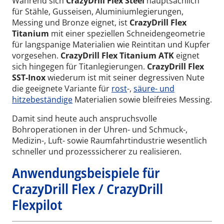
Während sich
CrazyDrill Flex Steel
hauptsächlich
für Stähle, Gusseisen, Aluminiumlegierungen,
Messing und Bronze eignet, ist
CrazyDrill Flex
Titanium
mit einer speziellen Schneidengeometrie
für langspanige Materialien wie Reintitan und Kupfer
vorgesehen.
CrazyDrill Flex Titanium ATK
eignet
sich hingegen für Titanlegierungen.
CrazyDrill Flex
SST-Inox
wiederum ist mit seiner degressiven Nute
die geeignete Variante für
rost
-,
säure- und
hitzebeständige
Materialien sowie bleifreies Messing.
Damit sind heute auch anspruchsvolle
Bohroperationen in der Uhren- und Schmuck-,
Medizin-, Luft- sowie Raumfahrtindustrie wesentlich
schneller und prozesssicherer zu realisieren.
Anwendungsbeispiele für
CrazyDrill Flex / CrazyDrill
Wid
Flexpilot