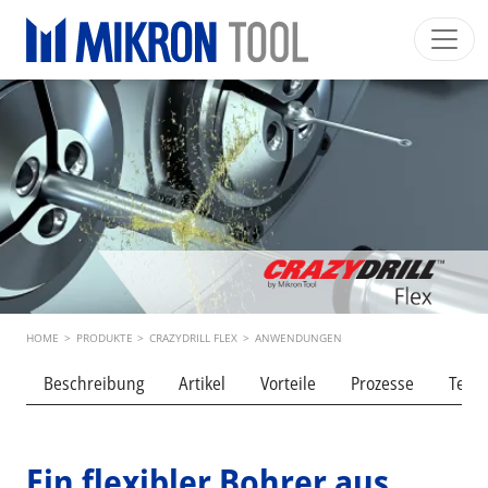
Skip to main content
Mikron Group
Automation
Machining
Tool
Deutsch
Mein Konto
Download
Main navigation
INDUSTRIESEGMENTE
PRODUKTE
DIENSTLEISTUNGEN
EXPERTISE
Breadcrumb
HOME
>
PRODUKTE
>
CRAZYDRILL FLEX
>
ANWENDUNGEN
INSIDE MIKRON TOOL
Beschreibung
Artikel
Vorteile
Prozesse
Techn
Ein flexibler Bohrer aus