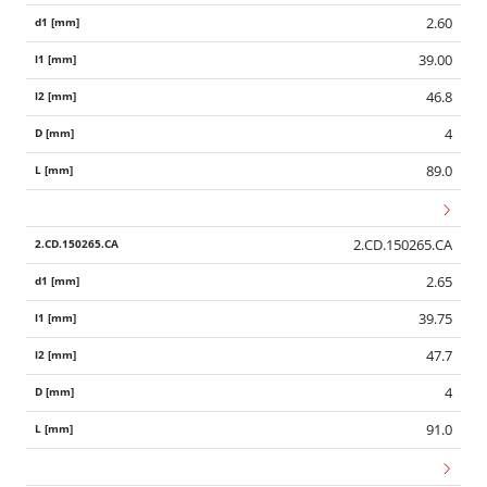
2.60
39.00
46.8
4
89.0
2.CD.150265.CA
2.65
39.75
47.7
4
91.0