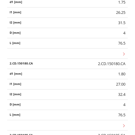
1.75
26.25
31.5
4
76.5
2.CD.150180.CA
1.80
27.00
32.4
4
76.5