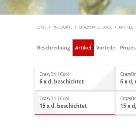
Breadcrumb
HOME
>
PRODUKTE
>
CRAZYDRILL COOL
>
ARTIKEL
Beschreibung
Artikel
Vorteile
Prozes
CrazyDrill Cool
CrazyDri
6 x d, beschichtet
6 x d,
CrazyDrill Cool
CrazyDri
15 x d, beschichtet
15 x 