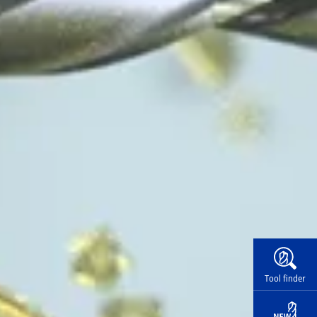
Widg
Tool finder