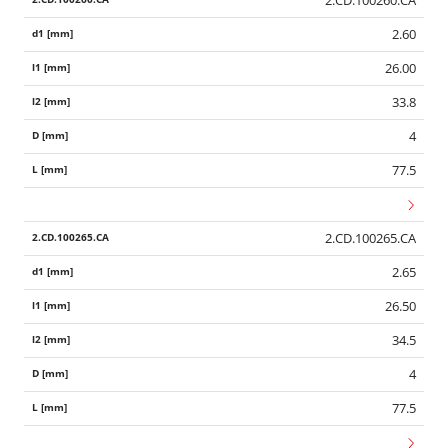
2.60
26.00
33.8
4
77.5
2.CD.100265.CA
2.65
26.50
34.5
4
77.5