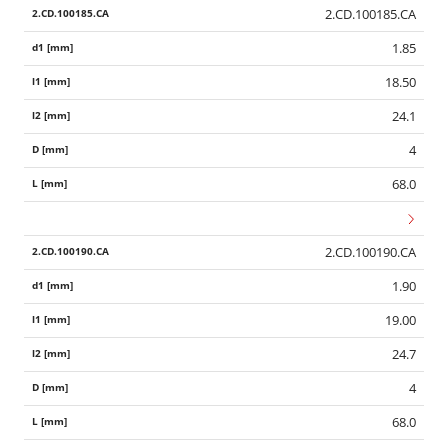
2.CD.100185.CA
1.85
18.50
24.1
4
68.0
2.CD.100190.CA
1.90
19.00
24.7
Wid
4
68.0