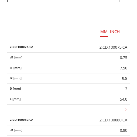
MM
INCH
2.CD.100075.CA
0.75
7.50
9.8
3
54.0
2.CD.100080.CA
0.80