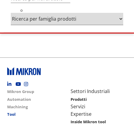
o
Footer social
Group menu
Main navigation
Settori Industriali
Mikron Group
Automation
Prodotti
Servizi
Machining
Expertise
Tool
Inside Mikron tool