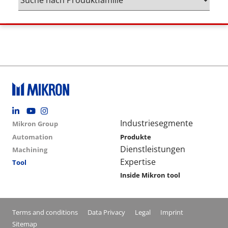
Footer social
Group menu
Main navigation
Industriesegmente
Mikron Group
Automation
Produkte
Dienstleistungen
Machining
Expertise
Tool
Inside Mikron tool
Conditions footer menu
Terms and conditions
Data Privacy
Legal
Imprint
Sitemap