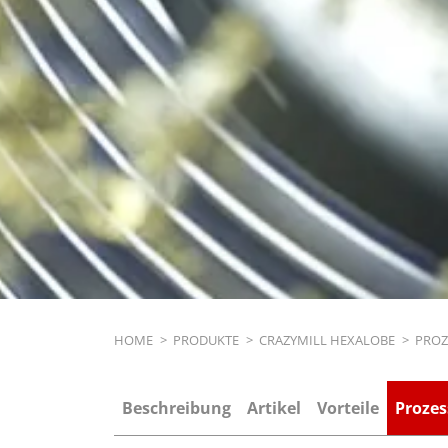
Breadcrumb
HOME
>
PRODUKTE
>
CRAZYMILL HEXALOBE
>
PROZ
Beschreibung
Artikel
Vorteile
Prozes