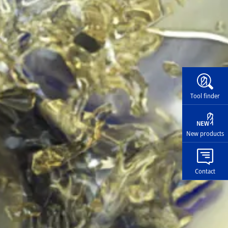
Widg
Tool finder
New products
Contact