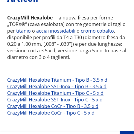
CrazyMill Hexalobe
– la nuova fresa per forme
„TORX
®
“ (cava esalobata) con tre geometrie di taglio
per
titanio
o
acciai inossidabili
o
cromo cobalto
,
disponibile per profili da T4 a T30 (diametro fresa da
0.20 a 1.00 mm, [.008“ - .039“]) e per due lunghezze:
versione corta 3.5 x d, versione lunga 5 x d. In base al
diametro con 3 o 4 taglienti.
CrazyMill Hexalobe Titanium - Tipo B - 3.5 x d
CrazyMill Hexalobe SST-Inox - Tipo B - 3.5 x d
CrazyMill Hexalobe Titanium - Tipo C - 5 x d
CrazyMill Hexalobe SST-Inox - Tipo C - 5 x d
Wid
CrazyMill Hexalobe CoCr - Tipo B - 3.5 x d
CrazyMill Hexalobe CoCr - Tipo C - 5 x d