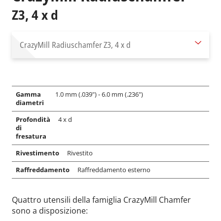
Z3, 4 x d
CrazyMill Radiuschamfer
Z3, 4 x d
Gamma
1.0 mm (.039") - 6.0 mm (.236")
diametri
Profondità
4 x d
di
fresatura
Rivestimento
Rivestito
Raffreddamento
Raffreddamento esterno
Quattro utensili della famiglia CrazyMill Chamfer
sono a disposizione: