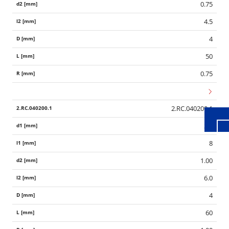
0.75
4.5
4
50
Wid
0.75
2.RC.040200.1
2.0
8
1.00
6.0
4
60