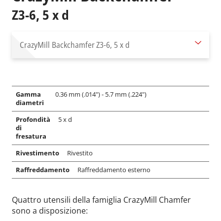
Z3-6, 5 x d
CrazyMill Backchamfer
Z3-6, 5 x d
Gamma
0.36 mm (.014") - 5.7 mm (.224")
diametri
Profondità
5 x d
di
fresatura
Rivestimento
Rivestito
Raffreddamento
Raffreddamento esterno
Quattro utensili della famiglia CrazyMill Chamfer
sono a disposizione: