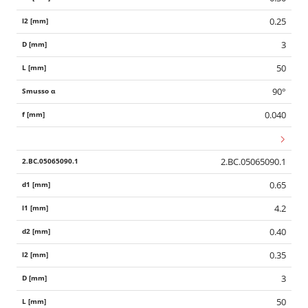
0.25
3
50
90°
0.040
2.BC.05065090.1
0.65
4.2
0.40
0.35
3
50