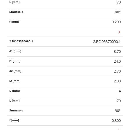
70
90°
0.200
2.BC.05370090.1
3.70
24.0
2.70
2.00
4
70
90°
0.300