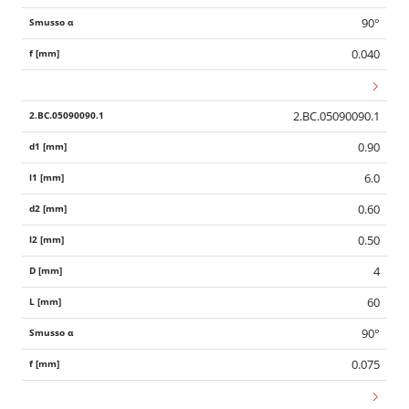
90°
0.040
2.BC.05090090.1
0.90
6.0
0.60
0.50
4
60
Wid
90°
0.075