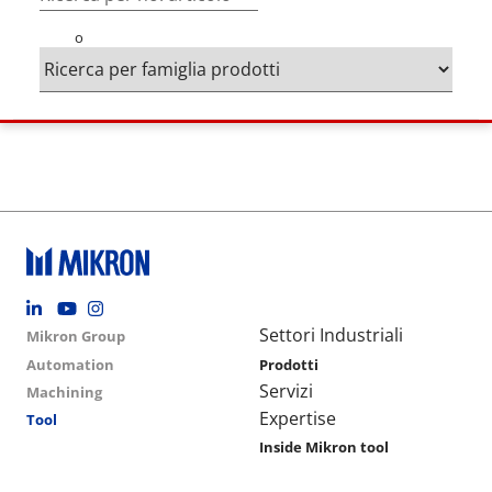
o
Footer social
Group menu
Main navigation
Settori Industriali
Mikron Group
Automation
Prodotti
Servizi
Machining
Expertise
Tool
Inside Mikron tool